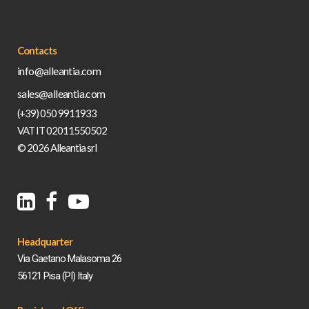
Contacts
info@alleantia.com
sales@alleantia.com
(+39) 050 9911933
VAT IT 02011550502
© 2026 Alleantia srl
Headquarter
Via Gaetano Malasoma 26
56121 Pisa (PI) Italy