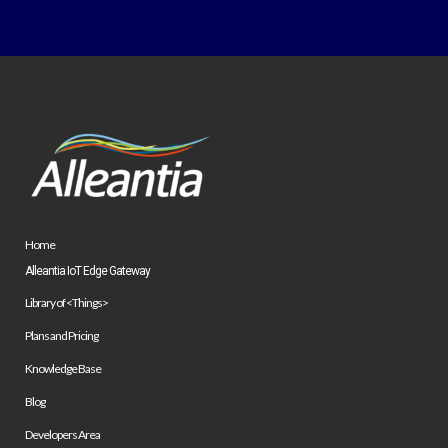
Home
Alleantia IoT Edge Gateway
Library of <Things>
Plans and Pricing
Knowledge Base
Blog
Developers Area