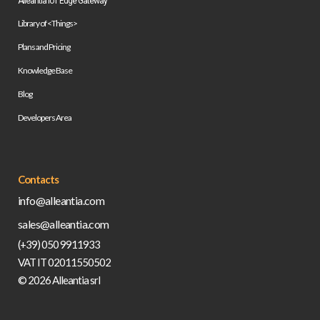
Alleantia IoT Edge Gateway
Library of <Things>
Plans and Pricing
Knowledge Base
Blog
Developers Area
Contacts
info@alleantia.com
sales@alleantia.com
(+39) 050 9911933
VAT IT 02011550502
© 2026 Alleantia srl